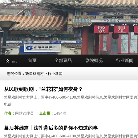
首页
全部票品
剧院概况
行业新闻
您的位置：
繁星戏剧村
>
行业新闻
从民歌到歌剧，“兰花花”如何变身？
繁星戏剧村官方网上订票中心400-600-4100,繁星戏剧村信息,繁星戏剧村官网团
电话
作者：
网站管理员
点击量：
1494次
幕后英雄篇丨法扎背后多的是你不知道的事
繁星戏剧村官方网上订票中心400-600-4100,繁星戏剧村信息,繁星戏剧村官网团