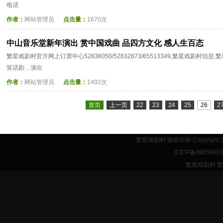
电话
作者：
网站管理员
点击量：
1670次
中山音乐堂新年演出 赏中国戏曲 品四方文化 感人生百态
繁星戏剧村官方网上订票中心52838050/52832873/65513349,繁星戏剧村信
笑话剧，演出
作者：
网站管理员
点击量：
1492次
首页
上一页
22
23
24
25
26
2
繁星戏剧村 版权所有 Copyright 
京ICP备0905890
繁星戏剧村 