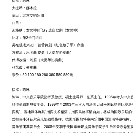
指挥：陈琳
大提琴：娜木拉
演出：北京交响乐团
曲目：
瓦格纳：女武神的飞行 选自歌剧《女武神》
比才：第2卡门组曲
吴祖强 杜鸣心：芭蕾舞剧《红色娘子军》序曲
方岽清：思乡曲 使命（大提琴协奏曲）
代博改编：鸿雁（大提琴协奏曲）
张艺馨：变奏曲
票价：80 100 180 280 380 580 880元
指挥：陈琳
陈琳，中央音乐学院指挥系教授、硕士生导师、副系主任。1996年考入中央
取得伯恩斯坦奖学金。1999年至2003年三次入围法国贝藏松国际指挥比赛决
挥奖”。当地媒体称其“指挥技术精湛，指挥风格挥洒自如，将成为国际乐坛的
曾担任小泽征尔音乐塾助理指挥、德国斯图加特室内乐团中国巡演特邀指挥。2
音乐节闭幕音乐会。2005年受聘于美国辛辛那提音乐学院学生乐团音乐总