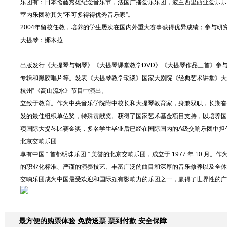
乐团有：日本斋藤秀雄纪念音乐节，法国广播爱乐乐团，波兰西里西亚爱乐乐
室内乐团称其为“不可多得得优秀音乐家”。
2004年留校任教，培养的学生屡次在国内外重大赛事获得优异成绩；参与研究
大提琴：娜木拉
出版发行《大提琴与钢琴》《大提琴课堂教学DVD》《大提琴作品三首》参
专辑和黑胶唱片等。发表《大提琴教学琐谈》国家大剧院《经典艺术讲堂》大提
杭州”《高山流水》节目中演出。
立致于教育。作为中央音乐学院附中校长和大提琴教育家，身兼双职，长期奋
发的最佳组织单位奖，特殊贡献奖。获得了国家艺术基金项目支持，以培养国
项国际大提琴比赛金奖，多名学生毕业后已经在国际国内的A级交响乐团中担
北京交响乐团
享有中国 “ 首都明珠乐团 ” 美誉的北京交响乐团，成立于 1977 年 1
的职业化标准、严谨的演奏技艺、丰富广泛的曲目和深厚的音乐修养以及全体
交响乐团成为中国最受欢迎和国际颇有影响力的乐团之一，赢得了世界性的广
最方便的购票体验 免费送票 票到付款 安全保障