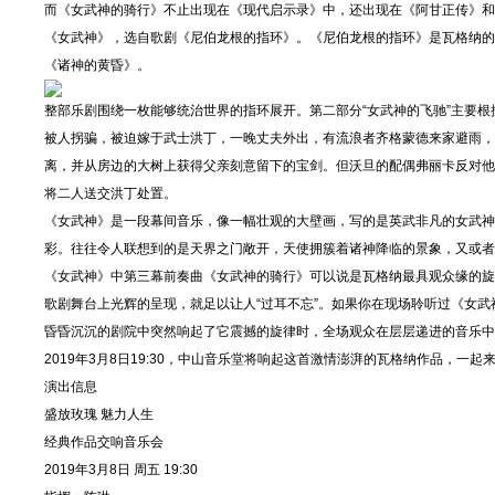
而《女武神的骑行》不止出现在《现代启示录》中，还出现在《阿甘正传》和
《女武神》，选自歌剧《尼伯龙根的指环》。《尼伯龙根的指环》是瓦格纳的
《诸神的黄昏》。
整部乐剧围绕一枚能够统治世界的指环展开。第二部分“女武神的飞驰”主要
被人拐骗，被迫嫁于武士洪丁，一晚丈夫外出，有流浪者齐格蒙德来家避雨，
离，并从房边的大树上获得父亲刻意留下的宝剑。但沃旦的配偶弗丽卡反对他
将二人送交洪丁处置。
《女武神》是一段幕间音乐，像一幅壮观的大壁画，写的是英武非凡的女武神
彩。往往令人联想到的是天界之门敞开，天使拥簇着诸神降临的景象，又或者
《女武神》中第三幕前奏曲《女武神的骑行》可以说是瓦格纳最具观众缘的旋
歌剧舞台上光辉的呈现，就足以让人“过耳不忘”。如果你在现场聆听过《女
昏昏沉沉的剧院中突然响起了它震撼的旋律时，全场观众在层层递进的音乐中
2019年3月8日19:30，中山音乐堂将响起这首激情澎湃的瓦格纳作品，一起
演出信息
盛放玫瑰 魅力人生
经典作品交响音乐会
2019年3月8日 周五 19:30