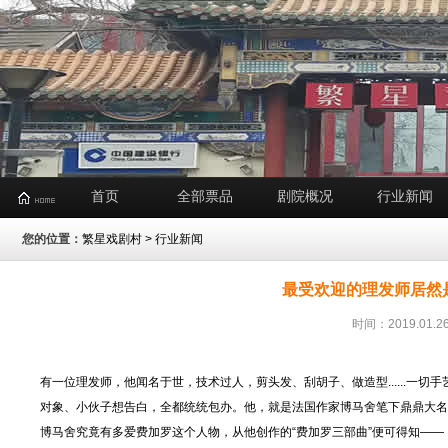
首页
全部票品
剧院概况
行业新闻
您的位置：
繁星戏剧村
>
行业新闻
最受欢迎的理发师居然
时间：2019.01
有一位理发师，他闻名于世，技术过人，剪头发、刮胡子、做造型......一切
对象、小伙子想告白，全都统统包办。他，就是法国作家博马舍笔下鼎鼎大名
博马舍究竟有多爱费加罗这个人物，从他创作的“费加罗三部曲”便可得知——《