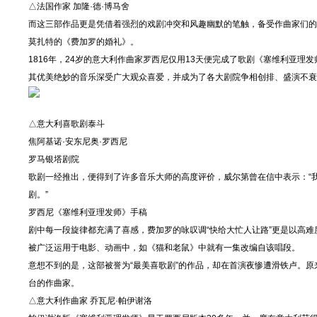
△法国作家 加隆·德·博马舍
而这三部作品更是凭借着强烈的戏剧冲突和风趣幽默的笔触，备受作曲家们的
莫扎特的《费加罗的婚礼》。
1816年，24岁的意大利作曲家罗西尼仅用13天便完成了歌剧《塞维利亚
其优美绝妙的音乐深受广大观众喜爱，并成为了各大剧院争相创排、盛演不衰
△意大利喜歌剧泰斗
焦阿基诺·安东尼奥·罗西尼
罗马银塔剧院
歌剧一经推出，便得到了许多音乐大师的高度评价，威尔第曾在信中表示：“
剧。”
罗西尼《塞维利亚理发师》手稿
剧中每一段旋律都充满了喜感，费加罗的咏叹调“快给大忙人让路”更是以高难
被广泛运用于电影、动画中，如《猫和老鼠》中就有一集改编自该唱段。
意想不到的是，这部被誉为“最美喜歌剧”的作品，却在首演夜惨遭滑铁卢。原来
台的作曲家。
△意大利作曲家 乔瓦尼·帕伊谢洛