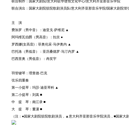
联合制作：国家大剧院/意大利驻华使馆文化中心/意大利齐亚那音乐学院
联合演出：国家大剧院驻院歌剧演员队/意大利齐亚那音乐学院/国家大剧院管
主 演
费加罗（男中音）：迪亚戈·萨维尼 ▲
阿玛维瓦伯爵（男高音）：扣京 ●
罗西娜(女高音)：菲奥伦采·马伊奥内 ▲
巴托洛（男低音）：亚历桑德罗·马汀内罗 ▲
巴西里奥（男低音）：冉笑宇
羽管键琴：理查德·巴克
弦乐四重奏
第一小提琴：玛莎·迪亚琴科 ▲
第二小提琴：刘嵩 ■
中 提 琴：南江录 ■
大 提 琴：董潇 ■
（注：●国家大剧院驻院歌剧演员，▲意大利齐亚那音乐学院演员，■国家大