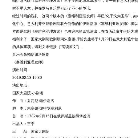
帕伊谢洛版《塞维利亚理发师》早于罗西尼版本30多年，并一度在意大利获得
时不尽人意，并在罗马音乐界引起了不小的争论。
经过时间的洗礼，这两个版本的《塞维利亚理发师》早已“化干戈为玉帛”，如
化中心、意大利齐亚那歌剧院联合制作的帕伊谢洛版《塞维利亚理发师》将以
罗西尼歌剧《塞维利亚理发师》也将迎来第四轮演出，在农历己亥年伊始为观
福利来了！国家大剧院歌剧顾问朱塞佩·库恰先生将于1月29日在意大利驻
的具体事项，请戳文末链接（“阅读原文”）。
音乐会版帕伊谢洛歌剧
《塞维利亚理发师》
演出时间：
2019.02.13 19:30
演出地点：
国家大剧院·小剧场
作 曲：乔瓦尼·帕伊谢洛
脚 本：朱塞佩·彼得罗塞利尼
首 演：1782年9月15日在俄罗斯圣彼得堡首演
出品人：王宁
出 品：国家大剧院