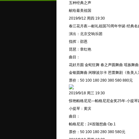
五种经典之声
献给最美祖国
2019/9/12 周四 19:30
春江花月夜—献礼祖国70周年华诞·经典
演出：北京交响乐团
指挥：邵恩
琵琶：章红艳
曲目：
花好月圆 金蛇狂舞 春之声圆舞曲 瑶族舞曲
金银圆舞曲 闲聊波尔卡 芭蕾舞剧《鱼美人
票价：50 100 180 280 380 580 880元
2019/9/18 周三 19:30
惊艳帕格尼尼—帕格尼尼金奖25年·小提琴
小提琴：黄滨
曲目：
帕格尼尼：24首随想曲 Op.1
票价：50 100 180 280 380 580元