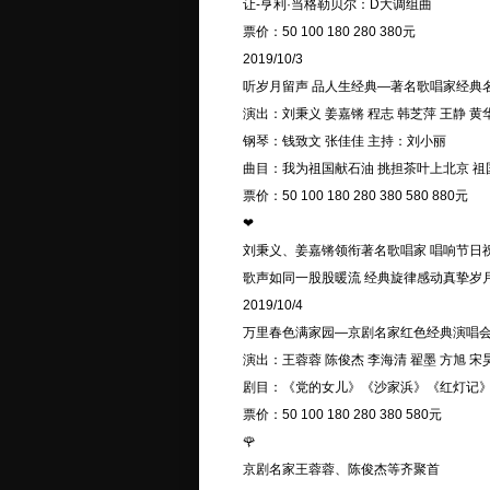
让-亨利·当格勒贝尔：D大调组曲
票价：50 100 180 280 380元
2019/10/3
听岁月留声 品人生经典—著名歌唱家经典
演出：刘秉义 姜嘉锵 程志 韩芝萍 王静 黄
钢琴：钱致文 张佳佳 主持：刘小丽
曲目：我为祖国献石油 挑担茶叶上北京 
票价：50 100 180 280 380 580 880元
❤
刘秉义、姜嘉锵领衔著名歌唱家 唱响节日
歌声如同一股股暖流 经典旋律感动真挚岁
2019/10/4
万里春色满家园—京剧名家红色经典演唱
演出：王蓉蓉 陈俊杰 李海清 翟墨 方旭 宋
剧目：《党的女儿》《沙家浜》《红灯记
票价：50 100 180 280 380 580元
🌹
京剧名家王蓉蓉、陈俊杰等齐聚首