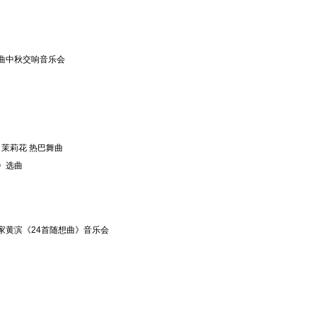
名曲中秋交响音乐会
 茉莉花 热巴舞曲
》选曲
家黄滨《24首随想曲》音乐会