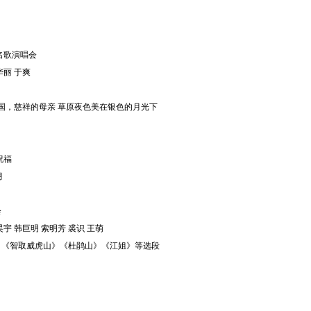
名歌演唱会
华丽 于爽
祖国，慈祥的母亲 草原夜色美在银色的月光下
祝福
月
会
昊宇 韩巨明 索明芳 裘识 王萌
》《智取威虎山》《杜鹃山》《江姐》等选段