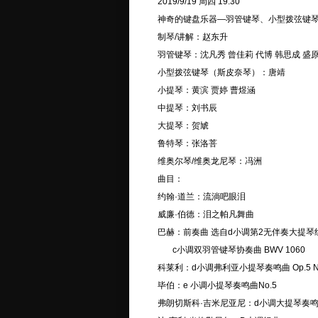
2019/9/19 周四 19:30
神奇的键盘乐器—羽管键琴、小型拨弦键
制琴/讲解：赵东升
羽管键琴：沈凡秀 曾佳莉 代博 韩思成 盛
小型拨弦键琴（斯皮奈琴）：唐靖
小提琴：黄滨 贾婷 曹煜涵
中提琴：刘书辰
大提琴：贺虓
鲁特琴：张洛菩
维奥尔琴/维奥龙尼琴：冯洲
曲目：
约翰·道兰：流淌吧眼泪
威廉·伯德：泪之帕凡舞曲
巴赫：前奏曲 选自d小调第2无伴奏大提琴组曲
c小调双羽管键琴协奏曲 BWV 1060
科莱利：d小调弗利亚小提琴奏鸣曲 Op.5 No
毕伯：e 小调小提琴奏鸣曲No.5
弗朗切斯科·吉米尼亚尼：d小调大提琴奏鸣曲 O