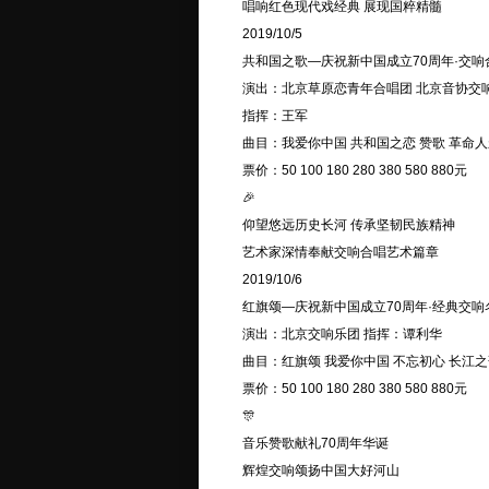
唱响红色现代戏经典 展现国粹精髓
2019/10/5
共和国之歌—庆祝新中国成立70周年·交响
演出：北京草原恋青年合唱团 北京音协交
指挥：王军
曲目：我爱你中国 共和国之恋 赞歌 革命
票价：50 100 180 280 380 580 880元
🎉
仰望悠远历史长河 传承坚韧民族精神
艺术家深情奉献交响合唱艺术篇章
2019/10/6
红旗颂—庆祝新中国成立70周年·经典交响
演出：北京交响乐团 指挥：谭利华
曲目：红旗颂 我爱你中国 不忘初心 长江
票价：50 100 180 280 380 580 880元
🎊
音乐赞歌献礼70周年华诞
辉煌交响颂扬中国大好河山