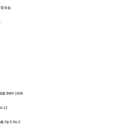
琴音乐会
原
 BWV 1008
.12
p.5 No.2