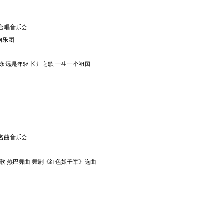
合唱音乐会
响乐团
人永远是年轻 长江之歌 一生一个祖国
名曲音乐会
之歌 热巴舞曲 舞剧《红色娘子军》选曲