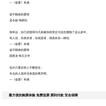
—《奋爱》有感
奋不顾身的爱情
孟令姣 饰静怡
很幸运，自己的懦弱与凡俗被你的坚定与信念拥抱了这么多年。
有人说，你喜欢谁，你就是谁，我喜欢你—静怡。
—《奋爱》有感
奋不顾身的爱情
国恩龙 饰王文学
也许只要还有人不断想念，
失去的人就并没有真的离开吧。
—《奋爱》有感
最方便的购票体验 免费送票 票到付款 安全保障