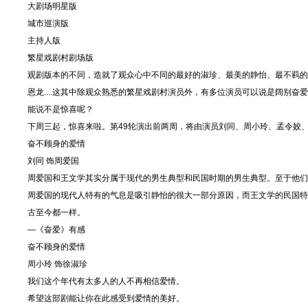
大剧场明星版
城市巡演版
主持人版
繁星戏剧村剧场版
观剧版本的不同，造就了观众心中不同的最好的淑珍、最美的静怡、最不羁的
恩龙....这其中除观众熟悉的繁星戏剧村演员外，有多位演员可以说是阔别
能说不是惊喜呢？
下周三起，惊喜来啦。第49轮演出前两周，将由演员刘同、周小玲、孟令姣
奋不顾身的爱情
刘同 饰周爱国
周爱国和王文学其实分属于现代的男生典型和民国时期的男生典型。至于他们
周爱国的现代人特有的气息是吸引静怡的很大一部分原因，而王文学的民国特
古至今都一样。
—《奋爱》有感
奋不顾身的爱情
周小玲 饰徐淑珍
我们这个年代有太多人的人不再相信爱情。
希望这部剧能让你在此感受到爱情的美好。